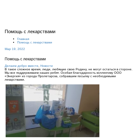
Показат
Скрыть
навига
Помощь с лекарствами
Главная
Помощь с лекарствами
Мар 19, 2022
Помощь с лекарствами
Делаем добро вместе
,
Новости
В такое сложное время, люди, любящие свою Родину, не могут остаться в стороне.
Мы все поддерживаем наших ребят. Особая благодарность коллективу ООО
«Энергия» из города Пролетарска, собравшим посылку с необходимыми
лекарствами.