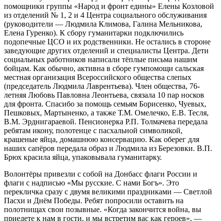
помощники группы «Народ и фронт едины» Елены Козловой
из отделений № 1, 2 и 4 Центра социального обслуживания
(руководители — Людмила Климова, Галина Мельникова,
Елена Гуренко). К сбору гуманитарки подключились
подопечные ЦСО и их родственники. Не остались в стороне
заведующие других отделений и специалисты Центра. Дети
социальных работников написали тёплые письма нашим
бойцам. Как обычно, активна в сборе гумпомощи сальская
местная организация Всероссийского общества слепых
(председатель Людмила Лаврентьева). Член общества, 76-
летняя Любовь Павловна Леонтьева, связала 10 пар носков
для фронта. Спасибо за помощь семьям Борисенко, Чуевых,
Пешковых, Мартыненко, а также Т.М. Омелечко, Е.В. Тесля,
В.М. Эрднигараевой. Пенсионерка Р.П. Толмачева передала
ребятам икону, полотенце с пасхальной символикой,
крашеные яйца, домашнюю консервацию. Как оберег для
наших сапёров передала образ и Людмила из Березовки. В.П.
Брюх красила яйца, упаковывала гуманитарку.
Волонтёры привезли с собой на Донбасс флаги России и
флаги с надписью «Мы русские. С нами Богъ». Это
перекличка сразу с двумя великими праздниками — Светлой
Пасхи и Днём Победы. Ребят попросили оставить на
полотнищах свои позывные. «Когда закончится война, вы
приедете к нам в гости, и мы встретим вас как героев», —