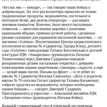
«Без вас мы — никуда», — так говорят наши бойцы о
добровольцах. На этот раз волонтёры привезли не только
традиционные продукты, медикаменты, постельное и
нательное бельё, два дизель-генератора — для наших
земляков-танкистов. Конечно, было много пасхальных
символов — многочисленные коробки с куличами,
крашеными яйцами, пряники ручной работы, сделанные
руками сальчанки для украшения пасхальной выпечки, — от
магазина «Алёнка». Воспитанники Центра патриотического
воспитания из школы № 4 (директор Эдуард Клец), детского
сада «Голубок» (заведующая Татьяна Киселевская) и детской
изостудии РДК «Акварелька» (руководитель Наталья
Тонкоглазова) через Дмитрия Сударкина передали
раскрашенные детьми пасхальные открытки с добрыми
пожеланиями нашим защитникам, сувениры, сладости, а ещё
— целый ящик писем. Письма на фронт — и от ребят из
школы № 5 (директор Наталия Самохина). «Дети и родители
школы № 76 поселка Гигант (директор Татьяна Касьянова)
собрали средства на медикаменты, которые необходимы
нашим бойцам», — говорит Дмитрий Сударкин.
Присоединились и взрослые — вокальный ансамбль РДК
«Лазоревая степь» (руководитель Наталья Бойко).
Большой гуманитарный груз в очередной раз передали