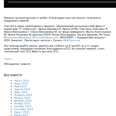
Пришла срочная просьба от ребят. И благодаря участию многих, получилось
поддержать парней. ⠀
Участие в сборе необходимого приняли: «Израильский антинацистский фронт»,
подписчики ТГ «Святогор»: Ирина Юрьевна К, Ирина (СПб), Светлана Олеговна Я,
Ирина Викторовна Г, Ольга Викторовна М, не представившиеся, Ирина Анатольевна
М, Ирина Игоревна М, доктора РЦТО Лилия Леонидовна, Оксана Дурнева, Ян Гагин,
#ЕкатеринаМарковаZ
,
#РоссияНовороссия
, МООЗЭПП » Гражданский патруль»,
ООО Энергия г. Пролетарск, жители г. Сальск,
#БФСвятогор
. ⠀
Эта помощь крайне важна, удалось всё собрать за 8 часов!!! 🤝 и от наших
защитников, передаём огромную благодарность🇷🇺 За сильной армией, стоит
сплочённый тыл! 🇷🇺 Вместе мы сила 🇷🇺
Редактор
Обсуждение закрыто.
Все новости
Август 2024
Июнь 2024
Май 2024
Апрель 2024
Март 2024
Февраль 2024
Январь 2024
Декабрь 2023
Ноябрь 2023
Октябрь 2023
Сентябрь 2023
Август 2023
Июль 2023