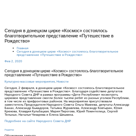
Показат
Скрыть
навига
Сегодня в донецком цирке «Космос» состоялось
благотворительное представление «Путешествие в
Рождество»
Главная
Сегодня в донецком цирке «Космос» состоялось благотворительное
представление «Путешествие в Рождество»
Фев 2, 2020
Сегодня в донецком цирке «Космос» состоялось благотворительное
представление «Путешествие в Рождество»
Культурно-массовые мероприятия
,
Новости
Сегодня, 2 февраля, в донецком цирке «Космос» состоялось благотворительное
представление «Путешествие в Рождество». Благодаря содействию депутатов
Народного Совета ДНР в рамках программы «Дети Республики» посмотреть
цирковое представление смогли более тысячи ребят из разных уголков Республики,
в том числе из прифронтовых районов. На мероприятии присутствовали
заместитель Председателя Народного Совета Ольга Макеева, депутаты Александр
Банах, Александр Быкадоров, Татьяна Журавлева, Александр Ковтырин, Юлия
Крюкова, Клавдия Кульбацкая, Мария Пирогова, Юрий Покинтелица, Сергей
Тельных, Наталья Чекарева и Елена Шишкина.
Подробнее на сайте Народного Совета ДНР
Редактор
Обсуждение закрыто.