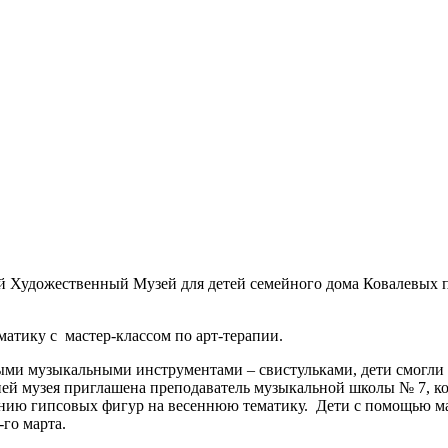
ий Художественный Музей для детей семейного дома Ковалевых
атику с мастер-классом по арт-терапии.
ми музыкальными инструментами – свистульками, дети смогли с
ией музея приглашена преподаватель музыкальной школы № 7, к
нию гипсовых фигур на весеннюю тематику. Дети с помощью мас
го марта.